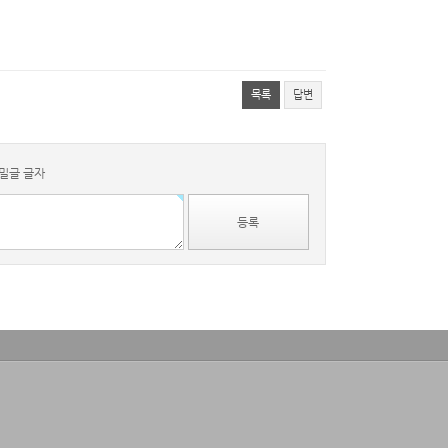
목록
답변
밀글
글자