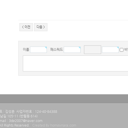
< 이전
다음 >
이름
패스워드
비
 : 김성훈 사업자번호 : 124-40-84388
길 105-11 (반월동 614)
Email : 3dp2007@naver.com
l Rights Reserved.
Created By hompynara.com