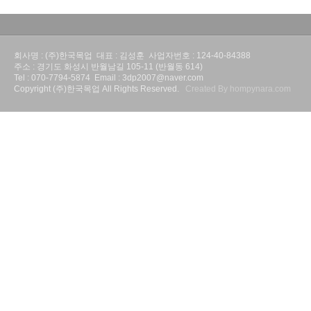
회사명 : (주)한국목업 대표 : 김성훈 사업자번호 : 124-40-84388
주소 : 경기도 화성시 반월남길 105-11 (반월동 614)
Tel : 070-7794-5874 Email : 3dp2007@naver.com
Copyright (주)한국목업 All Rights Reserved.
Created By hompynara.com