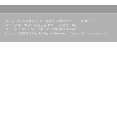
회사명 : (주)한국목업 대표 : 김성훈 사업자번호 : 124-40-84388
주소 : 경기도 화성시 반월남길 105-11 (반월동 614)
Tel : 070-7794-5874 Email : 3dp2007@naver.com
Copyright (주)한국목업 All Rights Reserved.
Created By hompynara.com