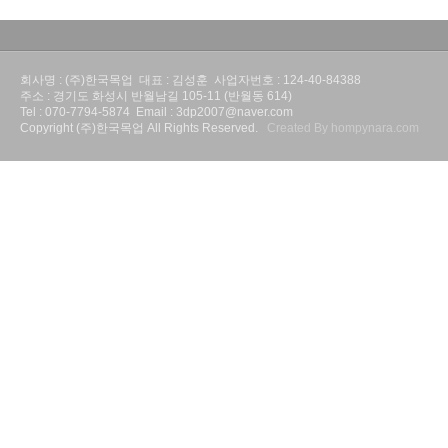
회사명 : (주)한국목업 대표 : 김성훈 사업자번호 : 124-40-84388
주소 : 경기도 화성시 반월남길 105-11 (반월동 614)
Tel : 070-7794-5874 Email : 3dp2007@naver.com
Copyright (주)한국목업 All Rights Reserved.
Created By hompynara.com