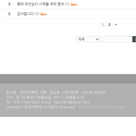
9
특허 우선심사 시제품 제작 문의
(1)
8
감사합니다
(1)
1
2
회사명 : (주)한국목업 대표 : 김성훈 사업자번호 : 124-40-84388
주소 : 경기도 화성시 반월남길 105-11 (반월동 614)
Tel : 070-7794-5874 Email : 3dp2007@naver.com
Copyright (주)한국목업 All Rights Reserved.
Created By hompynara.com